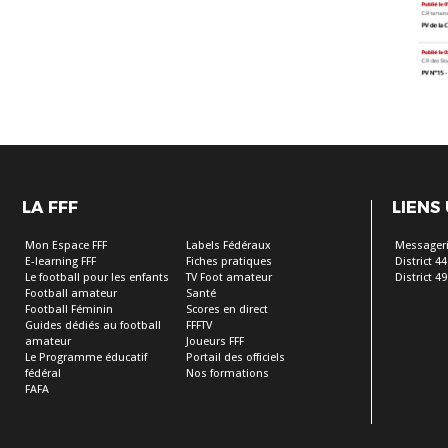
LA FFF
LIENS
Mon Espace FFF
Labels Fédéraux
Messageri
E-learning FFF
Fiches pratiques
District 44
Le football pour les enfants
TV Foot amateur
District 49
Football amateur
Santé
Football Féminin
Scores en direct
Guides dédiés au football
FFFTV
amateur
Joueurs FFF
Le Programme éducatif
Portail des officiels
fédéral
Nos formations
FAFA