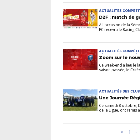
ACTUALITÉS COMPÉTITI
D2F : match de ga
A l'occasion de la 9èm
FC recevra le Racing Clu
ACTUALITÉS COMPÉTIT
FÉMININES | FUTSAL | 
Zoom sur le nouv
Ce week-end a lieu le l
saison passée, le Critéri
ACTUALITÉS DES CLUBS
FOOT | FUTNET | LABE
Une Journée Régi
LES LABELS | PRATIQU
Ce samedi 8 octobre, D
de la Ligue, ont remis a.
<
1
-