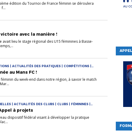
isième édition du Tournoi de France féminin se déroulera
f...
victoire avec la manière !
avait lieu le stage régional des U15 féminines à Basse-
emps,...
APPEL
IONS | ACTUALITÉS DES PRATIQUES | COMPÉTITIONS |
S
urnée au Mans FC !
 féminin du week-end dans notre région, à savoir le match
Mar...
LES | ACTUALITÉS DES CLUBS | CLUBS | FÉMININES |
 Appel à projets
eau dispositif fédéral visant à développer la pratique
lac...
FORM