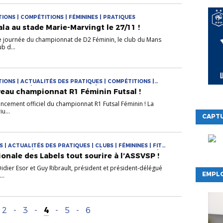
ONS | COMPÉTITIONS | FÉMININES | PRATIQUES
la au stade Marie-Marvingt le 27/11 !
e journée du championnat de D2 Féminin, le club du Mans
b d...
IONS | ACTUALITÉS DES PRATIQUES | COMPÉTITIONS |
PRATIQUES | PRATIQUES DIVERSIFIÉES
eau championnat R1 Féminin Futsal !
ancement officiel du championnat R1 Futsal Féminin ! La
u...
CAPTU
 | ACTUALITÉS DES PRATIQUES | CLUBS | FÉMININES | FIT
L ECOLES FÉMININES DE FOOTBALL | LABEL JEUNES FFF |
onale des Labels tout sourire à l’ASSVSP !
ES | PRATIQUES DIVERSIFIÉES
idier Esor et Guy Ribrault, président et président-délégué
EMPLO
..
2
-
3
-
4
-
5
-
6