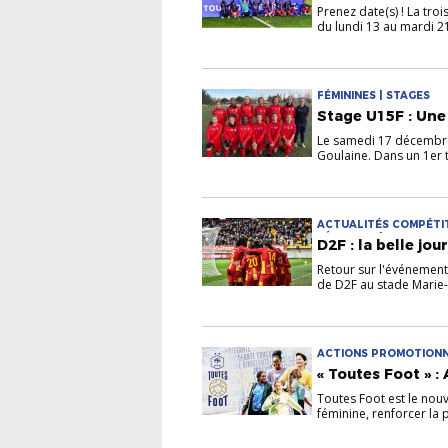
Prenez date(s) ! La tro
du lundi 13 au mardi 21 
FÉMININES | STAGES
Stage U15F : Une 
Le samedi 17 décembre 
Goulaine. Dans un 1er t
ACTUALITÉS COMPÉTIT
FÉMININES | PRATIQUE
D2F : la belle jo
Retour sur l'événement
de D2F au stade Marie-
ACTIONS PROMOTIONNEL
PRATIQUES
« Toutes Foot » :
Toutes Foot est le nouv
féminine, renforcer la p