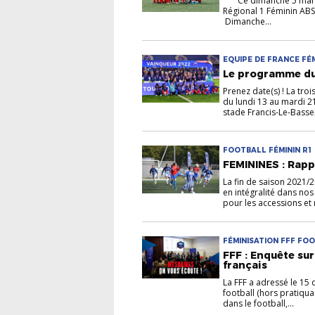
Ce dimanche 5 mars s
Régional 1 Féminin ABSO
Dimanche...
EQUIPE DE FRANCE FÉ
Le programme du 
Prenez date(s) ! La tro
du lundi 13 au mardi 21
stade Francis-Le-Basser
FOOTBALL FÉMININ R1 
FEMININES : Rapp
La fin de saison 2021/
en intégralité dans nos
pour les accessions et 
FÉMINISATION FFF FOO
FFF : Enquête sur
français
La FFF a adressé le 15
football (hors pratiqua
dans le football,...