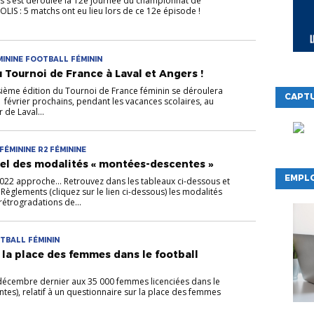
’est déroulée la 12e journée du championnat de
LIS : 5 matchs ont eu lieu lors de ce 12e épisode !
MININE FOOTBALL FÉMININ
Tournoi de France à Laval et Angers !
isième édition du Tournoi de France féminin se déroulera
CAPTU
 février prochains, pendant les vacances scolaires, au
 de Laval...
FÉMININE R2 FÉMININE
el des modalités « montées-descentes »
EMPLO
2022 approche... Retrouvez dans les tableaux ci-dessous et
 Règlements (cliquez sur le lien ci-dessous) les modalités
rétrogradations de...
TBALL FÉMININ
 la place des femmes dans le football
 décembre dernier aux 35 000 femmes licenciées dans le
ntes), relatif à un questionnaire sur la place des femmes