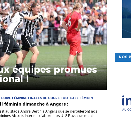
NOS P
eux équipes promues
ional !
 LOIRE FÉMININE FINALES DE COUPE FOOTBALL FÉMININ
all féminin dimanche à Angers !
est au stade André Bertin à Angers que se dérouleront nos
minines Absolis Intérim : d’abord nos U18 F avec un match