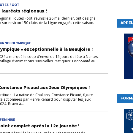
OUTES FOOT
 lauréats régionaux !
gional Toutes Foot, réunis le 26 mai dernier, ont désigné
x sur environ 150 clubs de la Ligue engagés cette saison.
APPEL
OURNOI OLYMPIQUE
ympique » exceptionnelle à la Beaujoire !
2024 a marqué le coup d'envoi de 15 jours de fête à Nantes,
illage d'animations "Nouvelles Pratiques" Foot-Santé au
Constance Picaud aux Jeux Olympiques !
titude : La native de Challans, Constance Picaud, figure
FORM
sélectionnées par Hervé Renard pour disputer les Jeux
24. Bravo à...
FÉMININE
point complet après la 12e journée !