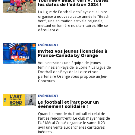
Tournée « Beach Vert » : toutes
les dates de l’édition 2024 !
La Ligue de Football des Pays de la Loire
organise à nouveau cette année le "Beach
Vert", une animation estivale originale,
mettant en lumière nos territoires. Elle se
déroulera du...
EVÈNEMENT
Invitez vos jeunes licenciées à
France-Canada by Orange
Vous entrainez une équipe de jeunes
féminines en Pays de la Loire ? La Ligue de
Football des Pays de la Loire et son
partenaire Orange vous propose un Jeu-
Concours...
EVÈNEMENT
Le football et l’art pour un
événement solidaire !
Quand le monde du football et celui de
l'art se rencontrent ! Le club mayennais de
l'US Méral Cossé organise le samedi 23
avril une vente aux enchères caritatives
inédites...