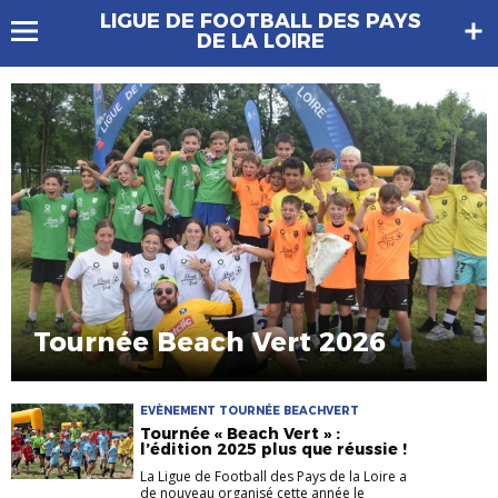
LIGUE DE FOOTBALL DES PAYS
DE LA LOIRE
Tournée Beach Vert 2026
EVÈNEMENT TOURNÉE BEACHVERT
Tournée « Beach Vert » :
l’édition 2025 plus que réussie !
La Ligue de Football des Pays de la Loire a
de nouveau organisé cette année le