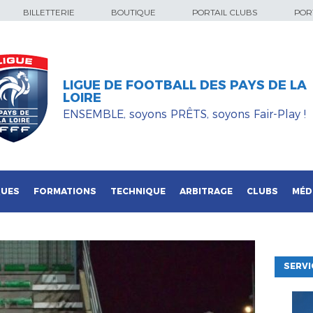
BILLETTERIE
BOUTIQUE
PORTAIL CLUBS
PORT
LIGUE DE FOOTBALL DES PAYS DE LA
LOIRE
ENSEMBLE, soyons PRÊTS, soyons Fair-Play !
QUES
FORMATIONS
TECHNIQUE
ARBITRAGE
CLUBS
MÉD
SERVI