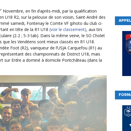
r
Novembre, en fin d’après-midi, par la qualification
en U18 R2, sur la pelouse de son voisin, Saint-André des
APPEL
mmé samedi, Fontenay le Comte VF (photo du club ci-
tant en tête de la R1 U18
(voir le classement)
, aux tirs
ulaire (2-2 ; 5-3 tab). Dans la même veine, le SO Cholet
rs que les Vendéens sont mieux classés en R1 U18.
dée Foot (R2), vainqueur de l’USJA Carquefou (R1) au
l représentant des championnats de District U18, mais
t sur Erdre a dominé à domicile Pontchâteau (dans la
FORM