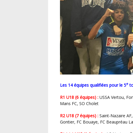
e
Les 14 équipes qualifiées pour le 5
to
R1 U18 (6 équipes) :
USSA Vertou, Font
Mans FC, SO Cholet
R2 U18 (7 équipes) :
Saint-Nazaire AF
Gontier, FC Bouaye, FC Beaupréau La