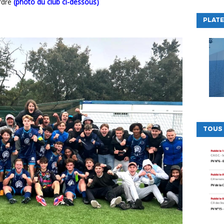
rdre
(photo du club ci-dessous)
PLATE
TOUS