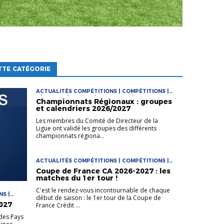
TTE CATÉGORIE
ACTUALITÉS COMPÉTITIONS | COMPÉTITIONS |
FÉMININES | FUTSAL | PRATIQUES | PRATIQUES
Championnats Régionaux : groupes
JEUNES
et calendriers 2026/2027
Les membres du Comité de Directeur de la
Ligue ont validé les groupes des différents
championnats régiona...
ACTUALITÉS COMPÉTITIONS | COMPÉTITIONS |
COUPE DE FRANCE | COUPES NATIONALES
Coupe de France CA 2026-2027 : les
matches du 1er tour !
C'est le rendez-vous incontournable de chaque
NS |
début de saison : le 1er tour de la Coupe de
| JEUNES
027
France Crédit ...
des Pays