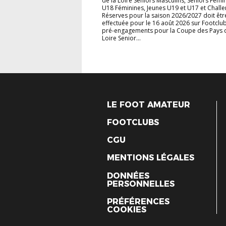
de la Loire Seniors Masculins, Seniors Fémi
U18 Féminines, Jeunes U19 et U17 et Chall
Réserves pour la saison 2026/2027 doit êtr
effectuée pour le 16 août 2026 sur Footclub
pré-engagements pour la Coupe des Pays d
Loire Senior...
LE FOOT AMATEUR
FOOTCLUBS
CGU
MENTIONS LÉGALES
DONNÉES
PERSONNELLES
PRÉFÉRENCES
COOKIES