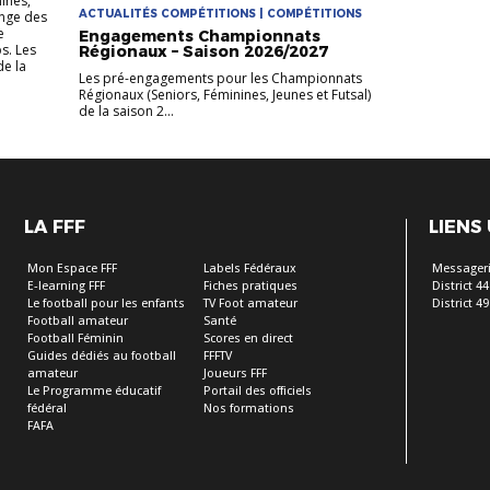
nines,
ACTUALITÉS COMPÉTITIONS | COMPÉTITIONS
enge des
e
Engagements Championnats
s. Les
Régionaux – Saison 2026/2027
e la
Les pré-engagements pour les Championnats
Régionaux (Seniors, Féminines, Jeunes et Futsal)
de la saison 2...
LA FFF
LIENS
Mon Espace FFF
Labels Fédéraux
Messageri
E-learning FFF
Fiches pratiques
District 44
Le football pour les enfants
TV Foot amateur
District 49
Football amateur
Santé
Football Féminin
Scores en direct
Guides dédiés au football
FFFTV
amateur
Joueurs FFF
Le Programme éducatif
Portail des officiels
fédéral
Nos formations
FAFA