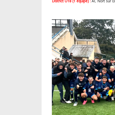
District U18 (1 équipe) :
AC Nort sur E