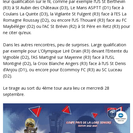
leur qualification sur le fil, comme par exemple l’US St Berthevin
(R3) à St Aubin des Châteaux (D3), Le Mans ASPTT (D1) face à
Coulans La Quinte (D3), la Vigilante St Fulgent (R3) face à l’ES La
Romagne Roussay (D2), ou encore l’US Thouaré (R3) face au FC
Maybéléger (D2) ou l’AC St Brévin (R2) à St Père en Retz (R3) pour
ne citer qu’eux.
Dans les autres rencontres, peu de surprises. Large qualification
par exemple pour L’Olympique Liré Drain (R3) devant l’Entente du
Vignoble (D2), l’AS Martigné sur Mayenne (R3) face à l’USL
Montigné (D2), la Croix Blanche Angers (R3) face à l’US St Denis
d’Anjou (D1), ou encore pour Ecommoy FC (R3) au SC Luceau
(D2).
Le tirage au sort du 4ème tour aura lieu ce mercredi 28
septembre.