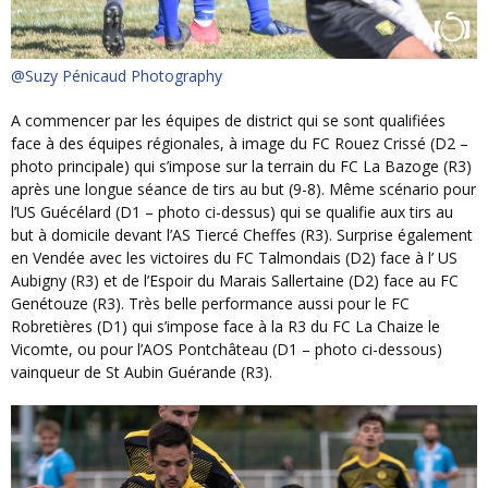
@Suzy Pénicaud Photography
A commencer par les équipes de district qui se sont qualifiées
face à des équipes régionales, à image du FC Rouez Crissé (D2 –
photo principale) qui s’impose sur la terrain du FC La Bazoge (R3)
après une longue séance de tirs au but (9-8). Même scénario pour
l’US Guécélard (D1 – photo ci-dessus) qui se qualifie aux tirs au
but à domicile devant l’AS Tiercé Cheffes (R3). Surprise également
en Vendée avec
les victoires du
FC Talmondais
(D2) face à l’
US
Aubigny
(R3) et de l’
Espoir du Marais Sallertaine
(D2) face au
FC
Genétouze
(R3)
. Très belle performance aussi pour le FC
Robretières (D1) qui s’impose face à la R3 du FC La Chaize le
Vicomte, ou pour l’AOS Pontchâteau (D1 – photo ci-dessous)
vainqueur de St Aubin Guérande (R3).