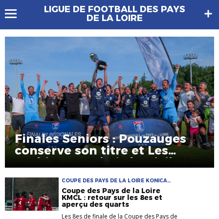
LIGUE DE FOOTBALL DES PAYS
DE LA LOIRE
Finales Seniors : Pouzauges
conserve son titre et Les
Herbiers sacrés à domicile
COUPE DES PAYS DE LA LOIRE KONICA
MINOLTA
Coupe des Pays de la Loire
KMCL : retour sur les 8es et
aperçu des quarts
Les 8es de finale de la Coupe des Pays de