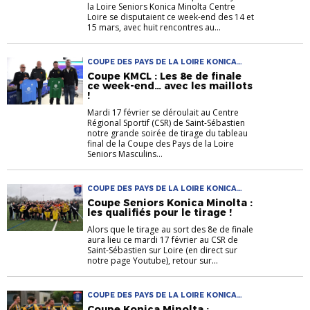
la Loire Seniors Konica Minolta Centre
Loire se disputaient ce week-end des 14 et
15 mars, avec huit rencontres au...
COUPE DES PAYS DE LA LOIRE KONICA
MINOLTA COUPE DES PAYS DE LA LOIRE
Coupe KMCL : Les 8e de finale
SENIORS
ce week-end… avec les maillots
!
Mardi 17 février se déroulait au Centre
Régional Sportif (CSR) de Saint-Sébastien
notre grande soirée de tirage du tableau
final de la Coupe des Pays de la Loire
Seniors Masculins...
COUPE DES PAYS DE LA LOIRE KONICA
MINOLTA
Coupe Seniors Konica Minolta :
les qualifiés pour le tirage !
Alors que le tirage au sort des 8e de finale
aura lieu ce mardi 17 février au CSR de
Saint-Sébastien sur Loire (en direct sur
notre page Youtube), retour sur...
COUPE DES PAYS DE LA LOIRE KONICA
MINOLTA
Coupe Konica Minolta :