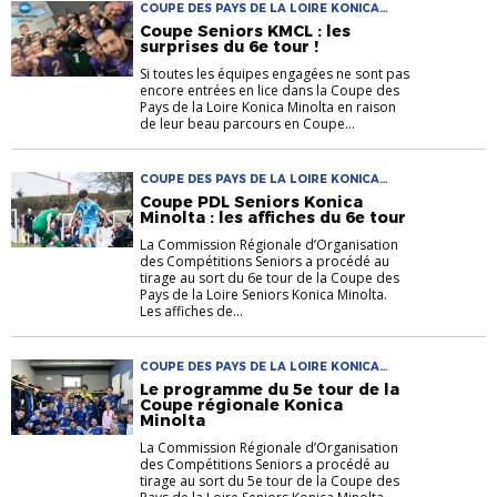
COUPE DES PAYS DE LA LOIRE KONICA
MINOLTA
Coupe Seniors KMCL : les
surprises du 6e tour !
Si toutes les équipes engagées ne sont pas
encore entrées en lice dans la Coupe des
Pays de la Loire Konica Minolta en raison
de leur beau parcours en Coupe...
COUPE DES PAYS DE LA LOIRE KONICA
MINOLTA
Coupe PDL Seniors Konica
Minolta : les affiches du 6e tour
La Commission Régionale d’Organisation
des Compétitions Seniors a procédé au
tirage au sort du 6e tour de la Coupe des
Pays de la Loire Seniors Konica Minolta.
Les affiches de...
COUPE DES PAYS DE LA LOIRE KONICA
MINOLTA COUPE PAYS DE LA LOIRE
Le programme du 5e tour de la
Coupe régionale Konica
Minolta
La Commission Régionale d’Organisation
des Compétitions Seniors a procédé au
tirage au sort du 5e tour de la Coupe des