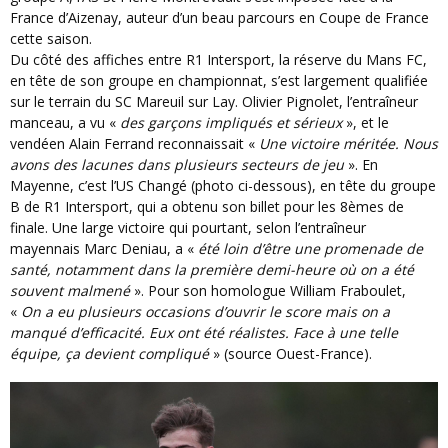
France d’Aizenay, auteur d’un beau parcours en Coupe de France
cette saison.
Du côté des affiches entre R1 Intersport, la réserve du Mans FC,
en tête de son groupe en championnat, s’est largement qualifiée
sur le terrain du SC Mareuil sur Lay. Olivier Pignolet, l’entraîneur
manceau, a vu «
des garçons impliqués et sérieux
», et le
vendéen Alain Ferrand reconnaissait «
Une victoire méritée. Nous
avons des lacunes dans plusieurs secteurs de jeu
». En
Mayenne, c’est l’US Changé (photo ci-dessous), en tête du groupe
B de R1 Intersport, qui a obtenu son billet pour les 8èmes de
finale. Une large victoire qui pourtant, selon l’entraîneur
mayennais Marc Deniau, a «
été loin d’être une promenade de
santé, notamment dans la première demi-heure où on a été
souvent malmené
». Pour son homologue William Fraboulet,
«
On a eu plusieurs occasions d’ouvrir le score mais on a
manqué d’efficacité. Eux ont été réalistes. Face à une telle
équipe, ça devient compliqué
» (source Ouest-France).