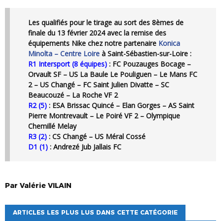
Les qualifiés pour le tirage au sort des 8èmes de
finale du 13 février 2024 avec la remise des
équipements Nike chez notre partenaire
Konica
Minolta – Centre Loire
à Saint-Sébastien-sur-Loire :
R1 Intersport (8 équipes)
: FC Pouzauges Bocage –
Orvault SF – US La Baule Le Pouliguen – Le Mans FC
2 – US Changé – FC Saint Julien Divatte – SC
Beaucouzé – La Roche VF 2
R2 (5)
: ESA Brissac Quincé – Elan Gorges – AS Saint
Pierre Montrevault – Le Poiré VF 2 – Olympique
Chemillé Melay
R3 (2)
: CS Changé – US Méral Cossé
D1 (1)
: Andrezé Jub Jallais FC
Par
Valérie
VILAIN
ARTICLES LES PLUS LUS DANS CETTE CATÉGORIE