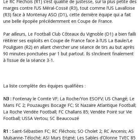
Le RC Fléchois (R1) s’est qualifié de justesse, sur la plus petite des
marges contre l’US Méral-Cossé (R3), tout comme l’US Lavalloise
(R3) face à Montenay ASO (D1), cette dernière équipe qui a fait
une belle épopée précédemment en Coupe de France.
Par ailleurs, Le Football Club Côteaux du Vignoble (D1) a bien failli
réitérer ses exploits en Coupe de France face à l’US La Baule/Le
Pouliguen (R2) en allant chercher une séance de tirs au but après
90 minutes ponctuées par 1 but partout. Ils s’inclinent finalement
à l’issue de la séance 3-1.
La liste complète des équipes qualifiées :
N3 :
Fontenay le Comte VF; La Roche/Yon ESOFV; US Changé; Le
Mans FC 2; Pouzauges Bocage FC; St Nazaire Atlantique Football;
La Roche Vendée Football; FC Challans 85; Vendée Poiré sur Vie
Football; USSA Vertou; SC Beaucouzé
R1 :
Saint-Sébastien FC; RC Fléchois; SO Cholet 2; RC Ancenis; AS
Mulsanne-Téloché; ASI Murs Erigné; Les Sables d’Olonne TVEC 85