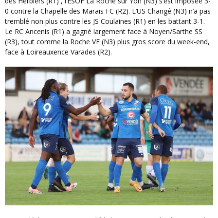
des Herbiers (R1) , l’ESOF La Roche sur Yon (N3) s’est imposée 3-
0 contre la Chapelle des Marais FC (R2). L’US Changé (N3) n’a pas
tremblé non plus contre les JS Coulaines (R1) en les battant 3-1.
Le RC Ancenis (R1) a gagné largement face à Noyen/Sarthe SS
(R3), tout comme la Roche VF (N3) plus gros score du week-end,
face à Loireauxence Varades (R2).