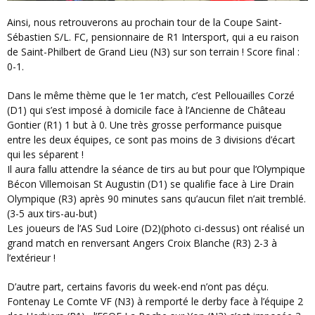
Ainsi, nous retrouverons au prochain tour de la Coupe Saint-
Sébastien S/L. FC, pensionnaire de R1 Intersport, qui a eu raison
de Saint-Philbert de Grand Lieu (N3) sur son terrain ! Score final :
0-1.
Dans le même thème que le 1er match, c’est Pellouailles Corzé
(D1) qui s’est imposé à domicile face à l’Ancienne de Château
Gontier (R1) 1 but à 0. Une très grosse performance puisque
entre les deux équipes, ce sont pas moins de 3 divisions d’écart
qui les séparent !
Il aura fallu attendre la séance de tirs au but pour que l’Olympique
Bécon Villemoisan St Augustin (D1) se qualifie face à Lire Drain
Olympique (R3) après 90 minutes sans qu’aucun filet n’ait tremblé.
(3-5 aux tirs-au-but)
Les joueurs de l’AS Sud Loire (D2)(photo ci-dessus) ont réalisé un
grand match en renversant Angers Croix Blanche (R3) 2-3 à
l’extérieur !
D’autre part, certains favoris du week-end n’ont pas déçu.
Fontenay Le Comte VF (N3) à remporté le derby face à l’équipe 2