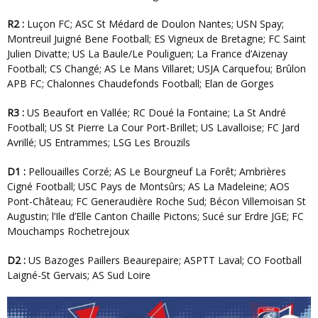
R2 :
Luçon FC; ASC St Médard de Doulon Nantes; USN Spay;
Montreuil Juigné Bene Football; ES Vigneux de Bretagne; FC Saint
Julien Divatte; US La Baule/Le Pouliguen; La France d’Aizenay
Football; CS Changé; AS Le Mans Villaret; USJA Carquefou; Brûlon
APB FC; Chalonnes Chaudefonds Football; Elan de Gorges
R3 :
US Beaufort en Vallée; RC Doué la Fontaine; La St André
Football; US St Pierre La Cour Port-Brillet; US Lavalloise; FC Jard
Avrillé; US Entrammes; LSG Les Brouzils
D1 :
Pellouailles Corzé; AS Le Bourgneuf La Forêt; Ambrières
Cigné Football; USC Pays de Montsûrs; AS La Madeleine; AOS
Pont-Château; FC Generaudière Roche Sud; Bécon Villemoisan St
Augustin; l’Ile d’Elle Canton Chaille Pictons; Sucé sur Erdre JGE; FC
Mouchamps Rochetrejoux
D2 :
US Bazoges Paillers Beaurepaire; ASPTT Laval; CO Football
Laigné-St Gervais; AS Sud Loire