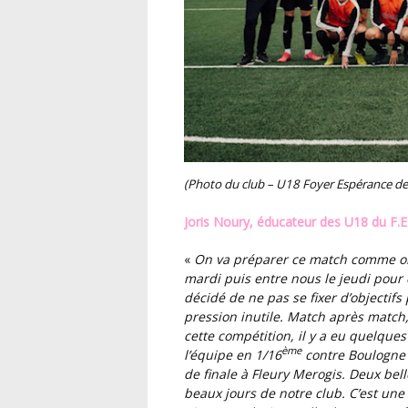
(Photo du club – U18 Foyer Espérance de 
Joris Noury, éducateur des U18 du F.E
«
On va préparer ce match comme on le fait toutes les semaines, avec le groupe seniors le
mardi puis entre nous le jeudi pour 
décidé de ne pas se fixer d’objectifs
pression inutile. Match après match,
cette compétition, il y a eu quelqu
ème
l’équipe en 1/16
contre Boulogne B
de finale à Fleury Merogis. Deux bell
beaux jours de notre club. C’est un