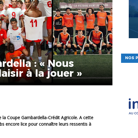
NOS P
della : « Nous
isir à la jouer »
s encore lice pour connaître leurs ressentis à