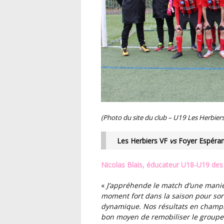
(Photo du site du club – U19 Les Herbier
Les Herbiers VF
vs
Foyer Espéran
Nicolas Blais, éducateur U18-U19 des
«
J’appréhende le match d’une manière positive. Les tours de coupe sont toujours un
moment fort dans la saison pour sor
dynamique. Nos résultats en champio
bon moyen de remobiliser le groupe. 