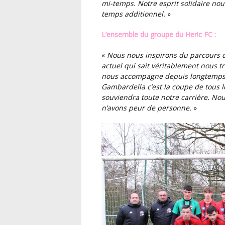
mi-temps. Notre esprit solidaire nous
temps additionnel.
»
L’ensemble du groupe du Heric FC :
«
Nous nous inspirons du parcours de nos séniors entraînés à l’époque par notre coach
actuel qui sait véritablement nous t
nous accompagne depuis longtemps a
Gambardella c’est la coupe de tous le
souviendra toute notre carrière. N
n’avons peur de personne.
»