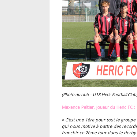
(Photo du club – U18 Heric Football Club
Maxence Peltier, joueur du Heric FC :
«
C’est une 1ère pour tout le groupe et même pour le club d’atteindre ce niveau. C’est ce
qui nous motive à battre des record
franchir ce 2ème tour dans le derby c