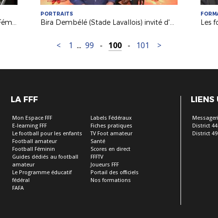
PORTRAITS
FORM
Evénement : weekend du Football Féminin
Bira Dembélé (Stade Lavallois) invité d'USBFoot France 3
<
1
...
99
-
100
-
101
>
LA FFF
LIENS
Mon Espace FFF
Labels Fédéraux
Messageri
E-learning FFF
Fiches pratiques
District 44
Le football pour les enfants
TV Foot amateur
District 49
Football amateur
Santé
Football Féminin
Scores en direct
Guides dédiés au football
FFFTV
amateur
Joueurs FFF
Le Programme éducatif
Portail des officiels
fédéral
Nos formations
FAFA