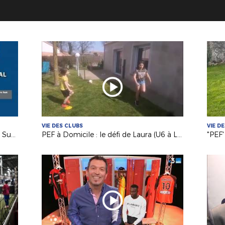
VIE DES CLUBS
VIE D
"PEF à Domicile" avec les filles de La Suze FC !
PEF à Domicile : le défi de Laura (U6 à La Gaubretière) !
"PEF'