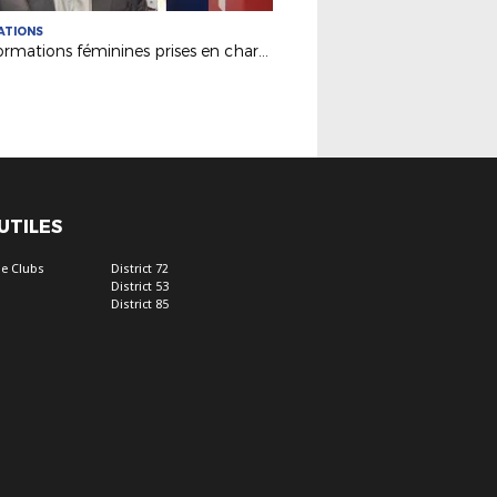
ATIONS
Les formations féminines prises en charge grâce à Synergie !
 UTILES
e Clubs
District 72
District 53
District 85