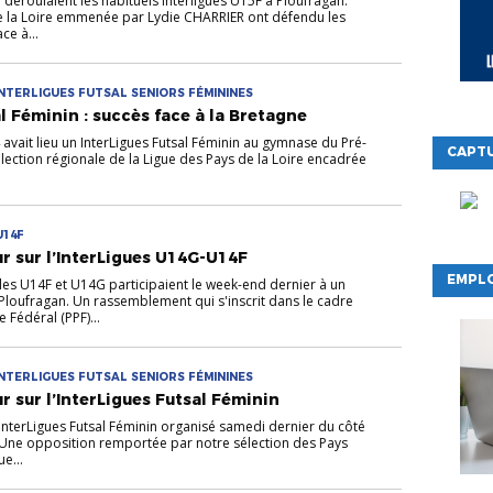
déroulaient les habituels Interligues U15F à Ploufragan.
e la Loire emmenée par Lydie CHARRIER ont défendu les
ce à...
INTERLIGUES FUTSAL SENIORS FÉMININES
l Féminin : succès face à la Bretagne
avait lieu un InterLigues Futsal Féminin au gymnase du Pré-
CAPTU
lection régionale de la Ligue des Pays de la Loire encadrée
U14F
ur sur l’InterLigues U14G-U14F
EMPLO
les U14F et U14G participaient le week-end dernier à un
 Ploufragan. Un rassemblement qui s'inscrit dans le cadre
Fédéral (PPF)...
INTERLIGUES FUTSAL SENIORS FÉMININES
r sur l’InterLigues Futsal Féminin
'InterLigues Futsal Féminin organisé samedi dernier du côté
. Une opposition remportée par notre sélection des Pays
ue...