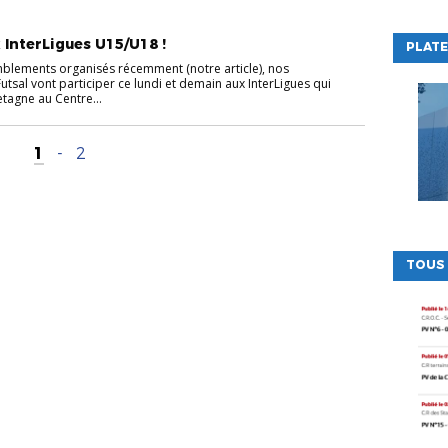
x InterLigues U15/U18 !
PLATE
blements organisés récemment (notre article), nos
utsal vont participer ce lundi et demain aux InterLigues qui
etagne au Centre...
1
-
2
TOUS