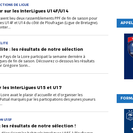
CTIONS DE LIGUE
r sur les InterLigues U14F/U14
aient lieu deux rassemblements PPF de fin de saison pour
les U14F et U14 du côté de Ploufragan (Ligue de Bretagne).
APPEL
nter...
ELITE
lite : les résultats de notre sélection
te Pays de la Loire participait la semaine dernière à
gues de fin de saison. Découvrez ci-dessous les résultats
 Grégoire Sorin...
ur les InterLigues U15 et U17
Loire avait le plaisir d'accueillir et d'organiser les
FORM
 Futsal marqués par les participations des jeunes joueurs
..
ON U15F
: les résultats de notre sélection !