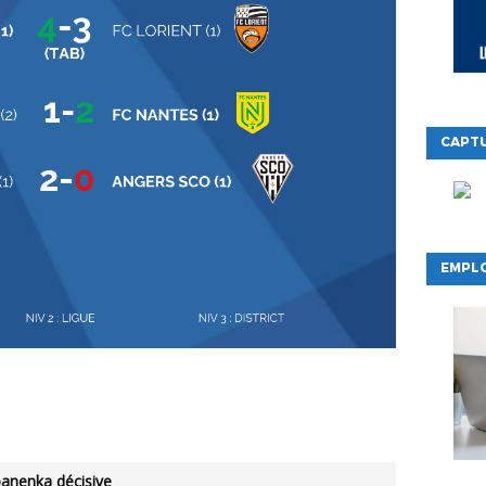
CAPTU
EMPLO
 panenka décisive