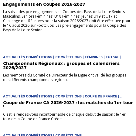
FÉMININE | FUTSAL | JEUNES | MASCULIN
Engagements en Coupes 2026-2027
La saisie des pré-engagements en Coupes des Pays de la Loire Seniors
Masculins, Seniors Féminines, U18 Féminines, Jeunes U19 et U17 et
Challenge des Réserves pour la saison 2026/2027 doit être effectuée pour
le 16 août 2026 sur Footclubs. Les pré-engagements pour la Coupe des
Pays de la Loire Senior...
ACTUALITÉS COMPÉTITIONS | COMPÉTITIONS | FÉMININES | FUTSAL |
PRATIQUES | PRATIQUES JEUNES
Championnats Régionaux : groupes et calendriers
2026/2027
Les membres du Comité de Directeur de la Ligue ont validé les groupes
des différents championnats régiona...
ACTUALITÉS COMPÉTITIONS | COMPÉTITIONS | COUPE DE FRANCE |
COUPES NATIONALES
Coupe de France CA 2026-2027 : les matches du 1er tour
!
C'est le rendez-vous incontournable de chaque début de saison : le 1er
tour de la Coupe de France Crédit ...
ACTUALITÉS COMPÉTITIONS | COMPÉTITIONS