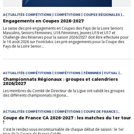
ACTUALITÉS COMPÉTITIONS | COMPÉTITIONS | COUPES RÉGIONALES |
FÉMININE | FUTSAL | JEUNES | MASCULIN
Engagements en Coupes 2026-2027
La saisie des pré-engagements en Coupes des Pays de la Loire Seniors
Masculins, Seniors Féminines, U18 Féminines, Jeunes U19 et U17 et
Challenge des Réserves pour la saison 2026/2027 doit être effectuée pour
le 16 août 2026 sur Footclubs. Les pré-engagements pour la Coupe des
Pays de la Loire Senior...
ACTUALITÉS COMPÉTITIONS | COMPÉTITIONS | FÉMININES | FUTSAL |
PRATIQUES | PRATIQUES JEUNES
Championnats Régionaux : groupes et calendriers
2026/2027
Les membres du Comité de Directeur de la Ligue ont validé les groupes
des différents championnats régiona...
ACTUALITÉS COMPÉTITIONS | COMPÉTITIONS | COUPE DE FRANCE |
COUPES NATIONALES
Coupe de France CA 2026-2027 : les matches du 1er tour
!
C'est le rendez-vous incontournable de chaque début de saison : le 1er
tour de la Coupe de France Crédit ...