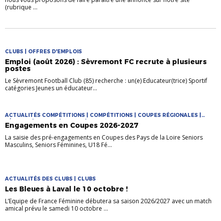
(rubrique ...
CLUBS | OFFRES D'EMPLOIS
Emploi (août 2026) : Sèvremont FC recrute à plusieurs
postes
Le Sèvremont Football Club (85) recherche : un(e) Educateur(trice) Sportif
catégories Jeunes un éducateur...
ACTUALITÉS COMPÉTITIONS | COMPÉTITIONS | COUPES RÉGIONALES |
FÉMININE | FUTSAL | JEUNES | MASCULIN
Engagements en Coupes 2026-2027
La saisie des pré-engagements en Coupes des Pays de la Loire Seniors
Masculins, Seniors Féminines, U18 Fé...
ACTUALITÉS DES CLUBS | CLUBS
Les Bleues à Laval le 10 octobre !
L’Equipe de France Féminine débutera sa saison 2026/2027 avec un match
amical prévu le samedi 10 octobre ...