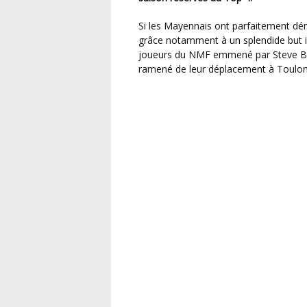
Si les Mayennais ont parfaitement démarré leur saison en l’emportant sur le score 8 buts à 3
grâce notamment à un splendide but in
joueurs du NMF emmené par Steve Bend
ramené de leur déplacement à Toulon 