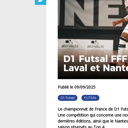
D1 Futsal FFF 
Laval et Nante
Publié le 09/09/2025
D1 Futsal
FUTSAL
Le championnat de France de D1 Futsal FFF (11 clubs) a repris ses droits le week-end dernier.
Une compétition qui concerne une nouve
dernières éditions, ainsi que le Nantes
saison réservés au Top 4.