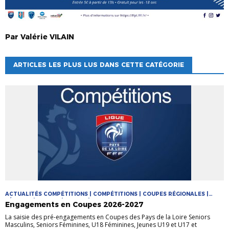
Par
Valérie
VILAIN
ARTICLES LES PLUS LUS DANS CETTE CATÉGORIE
ACTUALITÉS COMPÉTITIONS | COMPÉTITIONS | COUPES RÉGIONALES |
FÉMININE | FUTSAL | JEUNES | MASCULIN
Engagements en Coupes 2026-2027
La saisie des pré-engagements en Coupes des Pays de la Loire Seniors
Masculins, Seniors Féminines, U18 Féminines, Jeunes U19 et U17 et