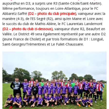
aujourd’hui en D3, a surpris une R3 (Sainte-Cécile/Saint-Martin).
Même performance, toujours en Loire-Atlantique, pour le FC
Abbaretz-Saffré
(D2 – photo du club principale)
, vainqueur avec la
manière (4-3), de l’ES Segré (R2), ainsi qu’en Maine et Loire avec
le succès du club de Mathis Abline, le FC Laurentais Landemont
(D2 – photo du club ci-dessous)
, vainqueur d’une R2, Beaufort en
Vallée. Le District 49 sera également représenté par une autre D2
(Jeune France de Cholet) et par trois formations de D1 : Longué,
Saint-Georges/Trémentines et Le Fuilet-Chaussaire.