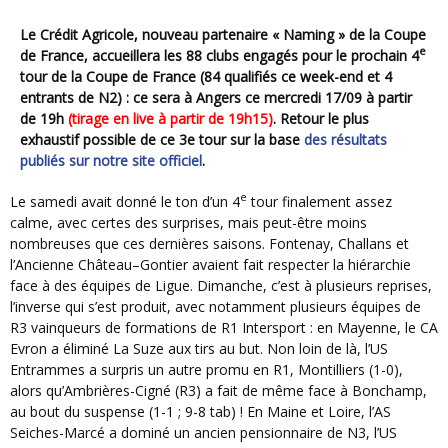
Le Crédit Agricole, nouveau partenaire « Naming » de la Coupe
e
de France, accueillera les 88 clubs engagés pour le prochain 4
tour de la Coupe de France (84 qualifiés ce week-end et 4
entrants de N2) : ce sera à Angers ce mercredi 17/09 à partir
de 19h
(tirage en live à partir de 19h15)
. Retour le plus
exhaustif possible de ce 3e tour sur la base
des résultats
publiés sur notre site officiel
.
e
Le samedi avait donné le ton d’un 4
tour finalement assez
calme, avec certes des surprises, mais peut-être moins
nombreuses que ces dernières saisons. Fontenay, Challans et
l’Ancienne Château–Gontier avaient fait respecter la hiérarchie
face à des équipes de Ligue. Dimanche, c’est à plusieurs reprises,
l’inverse qui s’est produit, avec notamment plusieurs équipes de
R3 vainqueurs de formations de R1 Intersport : en Mayenne, le CA
Evron a éliminé La Suze aux tirs au but. Non loin de là, l’US
Entrammes a surpris un autre promu en R1, Montilliers (1-0),
alors qu’Ambrières-Cigné (R3) a fait de même face à Bonchamp,
au bout du suspense (1-1 ; 9-8 tab) ! En Maine et Loire, l’AS
Seiches-Marcé a dominé un ancien pensionnaire de N3, l’US