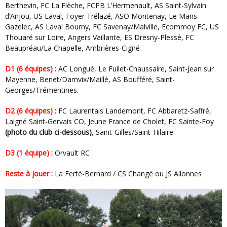
Berthevin, FC La Flèche, FCPB L’Hermenault, AS Saint-Sylvain
d’Anjou, US Laval, Foyer Trélazé, ASO Montenay, Le Mans
Gazelec, AS Laval Bourny, FC Savenay/Malville, Ecommoy FC, US
Thouaré sur Loire, Angers Vaillante, ES Dresny-Plessé, FC
Beaupréau/La Chapelle, Ambrières-Cigné
D1 (6 équipes) :
AC Longué, Le Fuilet-Chaussaire, Saint-Jean sur
Mayenne, Benet/Damvix/Maillé, AS Boufféré, Saint-
Georges/Trémentines.
D2 (6 équipes) :
FC Laurentais Landemont, FC Abbaretz-Saffré,
Laigné Saint-Gervais CO, Jeune France de Cholet, FC Sainte-Foy
(photo du club ci-dessous)
, Saint-Gilles/Saint-Hilaire
D3 (1 équipe) :
Orvault RC
Reste à jouer :
La Ferté-Bernard / CS Changé ou JS Allonnes