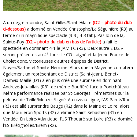
A un degré moindre, Saint-Gilles/Saint-Hilaire
(D2 – photo du club
ci-dessous)
a dominé en Vendée Christophe/La Séguinière (R3) au
terme d’un magnifique spectacle (3-3 ; 4-3 tab). Pas loin de là,
Sainte-Foy
(D2 – photo du club en bas de l’article)
a fait le
spectacle en dominant 4-1 le JAM FC (R3). Deux autre « D2 »
e
seront présentes au 4
tour : le CO Laigné et la Jeune France de
Cholet donc, victorieuses d’autres équipes de District,
Noyen/Sarthe et Sainte-Hermine. Alors que la Mayenne comptera
également un représentant de District (Saint-Jean), Benet-
Damvix-Maillé (D1) a en plus créé une surprise en dominant
Andrezé-Jub-Jallais (R3), de même Boufféré face à Pontchâteau.
Même performance réalisée par St-Georges Trémentines sur la
pelouse de Teillé/Mouzeil/Ligné. Au niveau Ligue, l’AS Parné/Roc
(R3) est allé surprendre Baugé (R2) dans le Maine et Loire, alors
que Mouilleron Sports (R2) a éliminé Saint-Sébastien (R1) en
Vendée. En Loire-Atlantique, l’US Thouaré sur Loire (R3) a dominé
l’ES Brétignolles/Brem (R2).