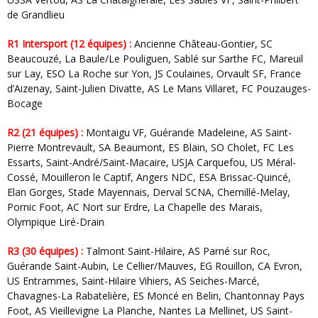
de Grandlieu
R1 Intersport (12 équipes) :
Ancienne Château-Gontier, SC
Beaucouzé, La Baule/Le Pouliguen, Sablé sur Sarthe FC, Mareuil
sur Lay, ESO La Roche sur Yon, JS Coulaines, Orvault SF, France
d’Aizenay, Saint-Julien Divatte, AS Le Mans Villaret, FC Pouzauges-
Bocage
R2 (21 équipes) :
Montaigu VF, Guérande Madeleine, AS Saint-
Pierre Montrevault, SA Beaumont, ES Blain, SO Cholet, FC Les
Essarts, Saint-André/Saint-Macaire, USJA Carquefou, US Méral-
Cossé, Mouilleron le Captif, Angers NDC, ESA Brissac-Quincé,
Elan Gorges, Stade Mayennais, Derval SCNA, Chemillé-Melay,
Pornic Foot, AC Nort sur Erdre, La Chapelle des Marais,
Olympique Liré-Drain
R3 (30 équipes) :
Talmont Saint-Hilaire, AS Parné sur Roc,
Guérande Saint-Aubin, Le Cellier/Mauves, EG Rouillon, CA Evron,
US Entrammes, Saint-Hilaire Vihiers, AS Seiches-Marcé,
Chavagnes-La Rabatelière, ES Moncé en Belin, Chantonnay Pays
Foot, AS Vieillevigne La Planche, Nantes La Mellinet, US Saint-