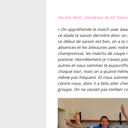
Vincent Hiret , entraîneur du GF Havre 
«
On appréhende le match avec beaucoup de motivation et d’envie. Nous avions échoué à
ce stade la saison dernière donc on e
Le début de saison est bon, on a la
absences et les blessures avec notre e
championnat, les matchs de coupe 
positive. Honnêtement je n’avais pas 
autres et nous sommes là aujourd’hui
chaque tour, mais on a quand même ti
même pas fréquent. Et nous sommes 
contre nous, donc il a fallu aller che
groupe. On ne voulait pas tomber con