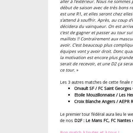
aller à l’extérieur. Nous ne sommes p
début de saison avec de très bons r
est une R1, et elles seront chez elle
s’attend à souffrir. Après, au coup d’e
décidera du vainqueur. On est arrivé
c’est de gagner et passer au tour sui
maillots !! Contrairement aux masculin
avoir. C’est beaucoup plus compliqué
équipes vont y avoir droit. Donc qua
la motivation est encore plus grande
serait de recevoir, et une D2 ça serai
ce tour.
»
Les 3 autres matches de cette finale 
Orvault SF / FC Saint Georges
Etoile Mouzillonnaise / Les He
Croix Blanche Angers / AEPR 
Le premier tour fédéral aura lieu le
de nos
D2F : Le Mans FC, FC Nantes 
Bon match à toutes et à tous !