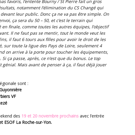
as favoris, l’entente Bourny / St Pierre fait un gros
ésultats, notamment l’élimination du CS Changé qui
s devant leur public. Donc ça ne va pas être simple. On
nvoi, ça sera du 50 – 50, et c’est le terrain qui
 en finale, comme toutes les autres équipes, l’objectif
vant. Il ne faut pas se mentir, tout le monde veut les
s, il faut 6 tours aux filles pour avoir le droit de les
, sur toute la ligue des Pays de Loire, seulement 4
nd on arrive à la porte pour toucher les équipements,
. Si ça passe, après, ce n’est que du bonus. Le top
t génial. Mais avant de penser à ça, il faut déjà jouer
régionale sont :
 Guyonnière
rbiers VF
Rezé
 weekend des
19 et 20 novembre prochains
avec l’entrée
et ESOF La Roche-sur-Yon.