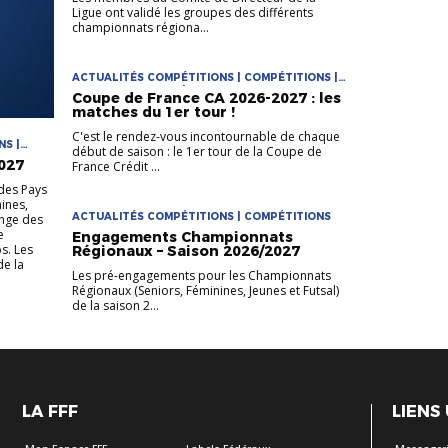
Ligue ont validé les groupes des différents
championnats régiona...
ACTUALITÉS COMPÉTITIONS | COMPÉTITIONS |
COUPE DE FRANCE | COUPES NATIONALES
Coupe de France CA 2026-2027 : les
matches du 1er tour !
C'est le rendez-vous incontournable de chaque
NS |
début de saison : le 1er tour de la Coupe de
| JEUNES
027
France Crédit ...
des Pays
nines,
ACTUALITÉS COMPÉTITIONS | COMPÉTITIONS
enge des
e
Engagements Championnats
s. Les
Régionaux – Saison 2026/2027
e la
Les pré-engagements pour les Championnats
Régionaux (Seniors, Féminines, Jeunes et Futsal)
de la saison 2...
LA FFF
LIENS