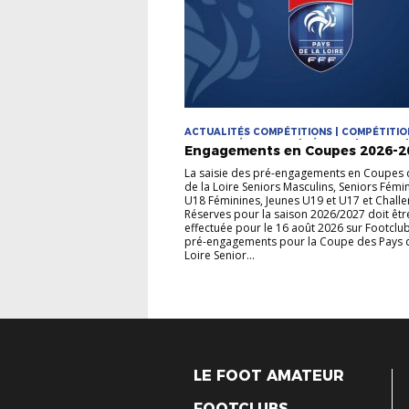
ACTUALITÉS COMPÉTITIONS | COMPÉTITIO
COUPES RÉGIONALES | FÉMININE | FUTSAL 
Engagements en Coupes 2026-2
| MASCULIN
La saisie des pré-engagements en Coupes 
de la Loire Seniors Masculins, Seniors Fémi
U18 Féminines, Jeunes U19 et U17 et Chall
Réserves pour la saison 2026/2027 doit êtr
effectuée pour le 16 août 2026 sur Footclub
pré-engagements pour la Coupe des Pays d
Loire Senior...
LE FOOT AMATEUR
FOOTCLUBS