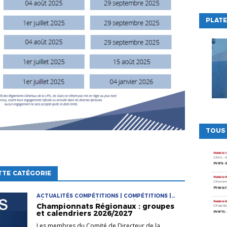
PLATE
TOUS
TTE CATÉGORIE
ACTUALITÉS COMPÉTITIONS | COMPÉTITIONS |
FÉMININES | FUTSAL | PRATIQUES | PRATIQUES
Championnats Régionaux : groupes
JEUNES
et calendriers 2026/2027
Les membres du Comité de Directeur de la