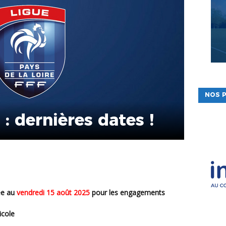
NOS P
 dernières dates !
xée au
vendredi 15 août 2025
pour les engagements
icole