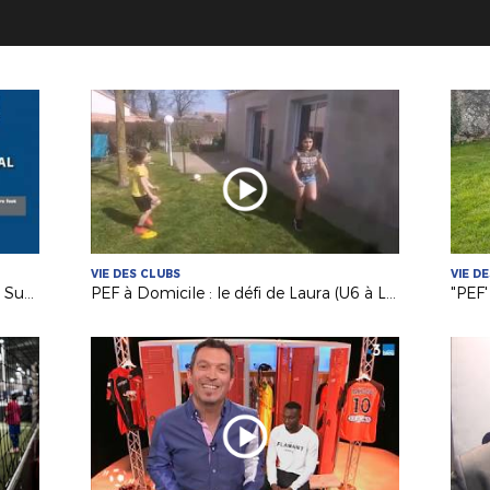
VIE DES CLUBS
VIE D
"PEF à Domicile" avec les filles de La Suze FC !
PEF à Domicile : le défi de Laura (U6 à La Gaubretière) !
"PEF'