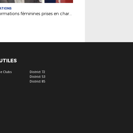
ATIONS
Les formations féminines prises en charge grâce à Synergie !
 UTILES
e Clubs
District 72
District 53
District 85