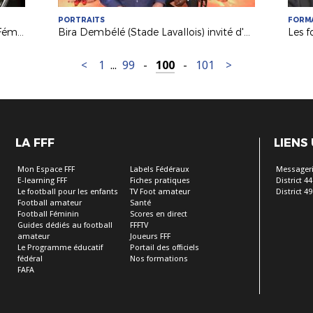
PORTRAITS
FORM
Evénement : weekend du Football Féminin
Bira Dembélé (Stade Lavallois) invité d'USBFoot France 3
<
1
...
99
-
100
-
101
>
LA FFF
LIENS
Mon Espace FFF
Labels Fédéraux
Messageri
E-learning FFF
Fiches pratiques
District 44
Le football pour les enfants
TV Foot amateur
District 49
Football amateur
Santé
Football Féminin
Scores en direct
Guides dédiés au football
FFFTV
amateur
Joueurs FFF
Le Programme éducatif
Portail des officiels
fédéral
Nos formations
FAFA