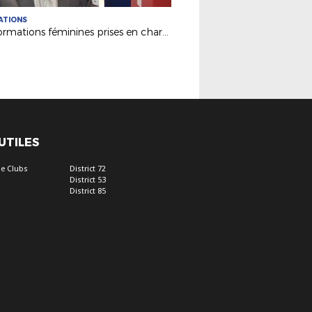
ATIONS
Les formations féminines prises en charge grâce à Synergie !
 UTILES
e Clubs
District 72
District 53
District 85