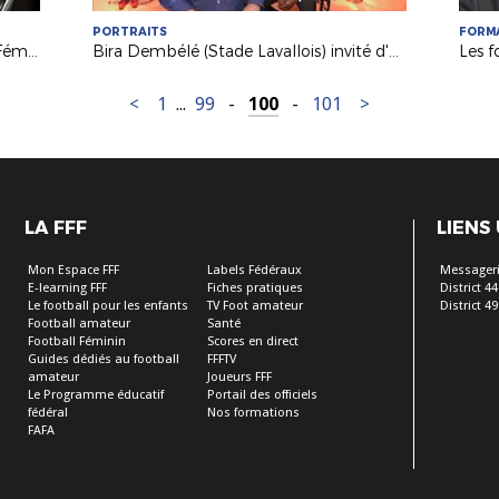
PORTRAITS
FORM
Evénement : weekend du Football Féminin
Bira Dembélé (Stade Lavallois) invité d'USBFoot France 3
<
1
...
99
-
100
-
101
>
LA FFF
LIENS
Mon Espace FFF
Labels Fédéraux
Messageri
E-learning FFF
Fiches pratiques
District 44
Le football pour les enfants
TV Foot amateur
District 49
Football amateur
Santé
Football Féminin
Scores en direct
Guides dédiés au football
FFFTV
amateur
Joueurs FFF
Le Programme éducatif
Portail des officiels
fédéral
Nos formations
FAFA