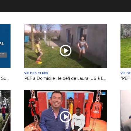
VIE DES CLUBS
VIE D
"PEF à Domicile" avec les filles de La Suze FC !
PEF à Domicile : le défi de Laura (U6 à La Gaubretière) !
"PEF'