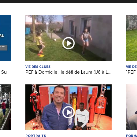
VIE DES CLUBS
VIE D
"PEF à Domicile" avec les filles de La Suze FC !
PEF à Domicile : le défi de Laura (U6 à La Gaubretière) !
"PEF'
PORTRAITS
FORM