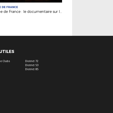
 DE FRANCE
Coupe de France : le documentaire sur l'épopée de Calais en 2000
 UTILES
e Clubs
District 72
District 53
District 85