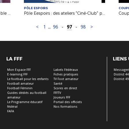
PÔLE ESPOIRS
COUPE
France / Bolivie, un souvenir inoubliable pour nos jeunes licenciés !
Pôle Eespoirs : des ateliers "Ciné-Club" pour nos jeunes !
<
1
...
96
-
97
-
98
>
LA FFF
LIENS
Mon Espace FFF
Labels Fédéraux
Messageri
E-learning FFF
Fiches pratiques
District 44
Le football pour les enfants
TV Foot amateur
District 49
Football amateur
Santé
Football Féminin
Scores en direct
Guides dédiés au football
FFFTV
amateur
Joueurs FFF
Le Programme éducatif
Portail des officiels
fédéral
Nos formations
FAFA