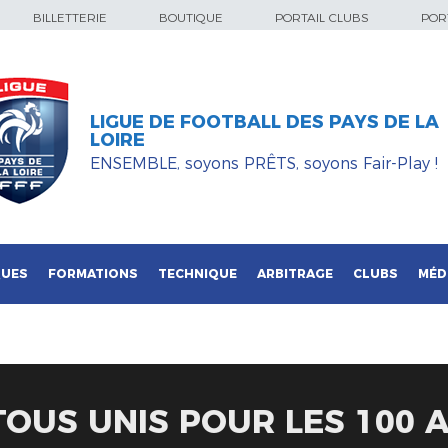
BILLETTERIE
BOUTIQUE
PORTAIL CLUBS
PORT
LIGUE DE FOOTBALL DES PAYS DE LA
LOIRE
ENSEMBLE, soyons PRÊTS, soyons Fair-Play !
QUES
FORMATIONS
TECHNIQUE
ARBITRAGE
CLUBS
MÉD
TOUS UNIS POUR LES 100 A