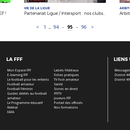
VIE DE LA LIGUE
ARBI
EF !
Partenariat Ligue / Intersport : nos clubs gagnants !
<
1
...
94
-
95
-
96
>
LA FFF
LIENS
Mon Espace FFF
Labels Fédéraux
Messageri
E-learning FFF
Fiches pratiques
District 44
Le football pour les enfants
TV Foot amateur
District 49
Football amateur
Santé
Football Féminin
Scores en direct
Guides dédiés au football
FFFTV
amateur
Joueurs FFF
Le Programme éducatif
Portail des officiels
fédéral
Nos formations
FAFA