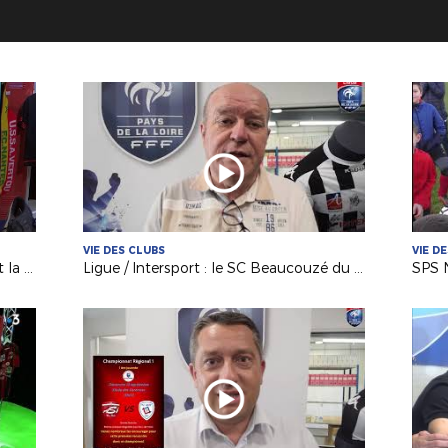
VIE DES CLUBS
VIE D
"USB Foot" France 3 : Angers SCO et la Coupe de France à l'honneur
Ligue / Intersport : le SC Beaucouzé du Président Pascal Labbé récompensé