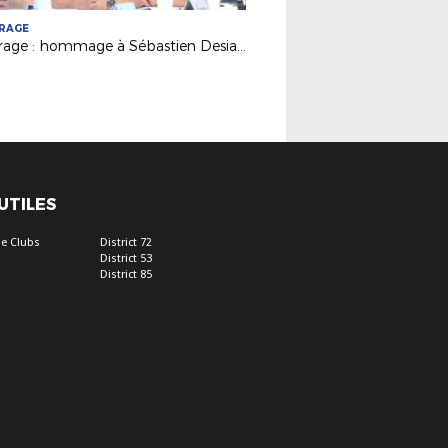
TRAGE
Arbitrage : hommage à Sébastien Desiage
 UTILES
e Clubs
District 72
District 53
District 85