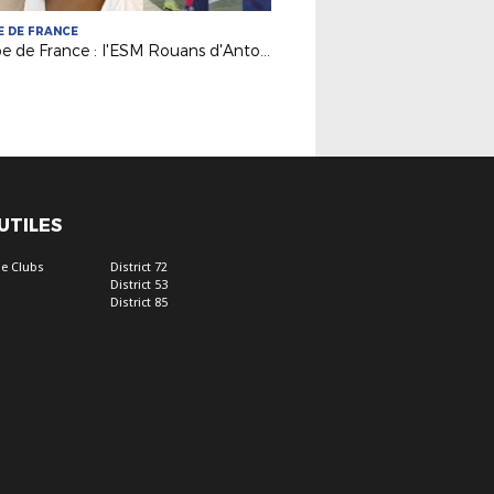
 DE FRANCE
Coupe de France : l'ESM Rouans d'Antoine Olivier au 5e tour !
 UTILES
e Clubs
District 72
District 53
District 85