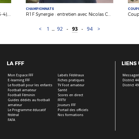
CHAMPIONNATS
COUPE
National : le SO Cholet - St Brieuc (5-4), le résumé
R1F Synergie : entretien avec Nicolas Chabot (coach FC Nantes B Féminines)
<
1
...
92
-
93
-
94
>
LA FFF
LIENS
Mon Espace FFF
Labels Fédéraux
Messageri
E-learning FFF
Fiches pratiques
District 44
Le football pour les enfants
TV Foot amateur
District 49
Football amateur
Santé
Football Féminin
Scores en direct
Guides dédiés au football
FFFTV
amateur
Joueurs FFF
Le Programme éducatif
Portail des officiels
fédéral
Nos formations
FAFA