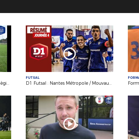
FUTSAL
FORM
Challenge Marilou Duringer : les collègiennes de Nantes La Colinière qualifiées !
D1 Futsal : Nantes Métropole / Mouvaux Lile (1-6)