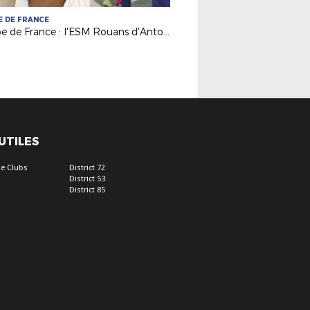
 DE FRANCE
Coupe de France : l'ESM Rouans d'Antoine Olivier au 5e tour !
 UTILES
e Clubs
District 72
District 53
District 85