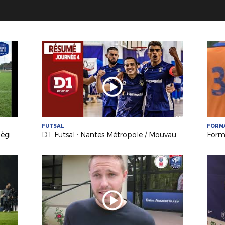
FUTSAL
FORM
Challenge Marilou Duringer : les collègiennes de Nantes La Colinière qualifiées !
D1 Futsal : Nantes Métropole / Mouvaux Lile (1-6)