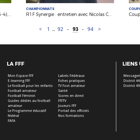
CHAMPIONNATS
COUPE
National : le SO Cholet - St Brieuc (5-4), le résumé
R1F Synergie : entretien avec Nicolas Chabot (coach FC Nantes B Féminines)
<
1
...
92
-
93
-
94
>
LA FFF
LIENS
Mon Espace FFF
Labels Fédéraux
Messageri
E-learning FFF
Fiches pratiques
District 44
Le football pour les enfants
TV Foot amateur
District 49
Football amateur
Santé
Football Féminin
Scores en direct
Guides dédiés au football
FFFTV
amateur
Joueurs FFF
Le Programme éducatif
Portail des officiels
fédéral
Nos formations
FAFA