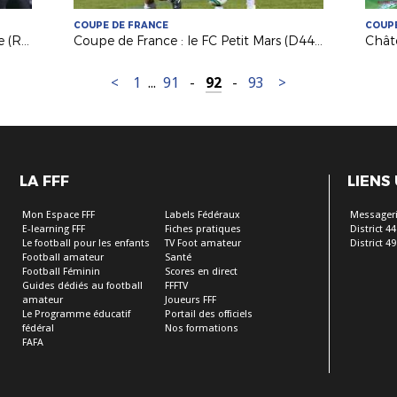
COUPE DE FRANCE
COUPE
Coupe de France : St Sébastien/Loire (R1 Intersport) attend Le Mans (Nat.)
Coupe de France : le FC Petit Mars (D44) à l'assaut du 5e tour !
<
1
...
91
-
92
-
93
>
LA FFF
LIENS
Mon Espace FFF
Labels Fédéraux
Messageri
E-learning FFF
Fiches pratiques
District 44
Le football pour les enfants
TV Foot amateur
District 49
Football amateur
Santé
Football Féminin
Scores en direct
Guides dédiés au football
FFFTV
amateur
Joueurs FFF
Le Programme éducatif
Portail des officiels
fédéral
Nos formations
FAFA