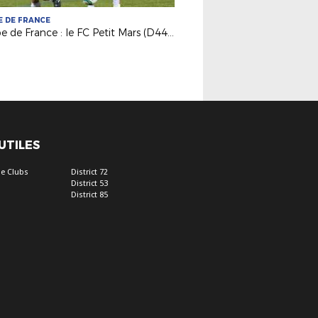
 DE FRANCE
Coupe de France : le FC Petit Mars (D44) à l'assaut du 5e tour !
 UTILES
e Clubs
District 72
District 53
District 85