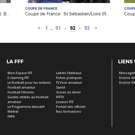
COUPE DE FRANCE
COUPE
Coupe de France : Julien Louvet (Pat. Bonnétable) au défi de St Nazaire
Coupe de France : St Sébastien/Loire (R1 Intersport) attend Le Mans (Nat.)
<
1
...
91
-
92
-
93
>
LA FFF
LIENS
Mon Espace FFF
Labels Fédéraux
Messageri
E-learning FFF
Fiches pratiques
District 44
Le football pour les enfants
TV Foot amateur
District 49
Football amateur
Santé
Football Féminin
Scores en direct
Guides dédiés au football
FFFTV
amateur
Joueurs FFF
Le Programme éducatif
Portail des officiels
fédéral
Nos formations
FAFA