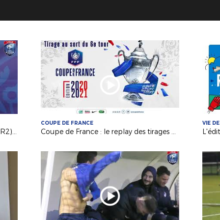
COUPE DE FRANCE
VIE D
Coupe de France : l'Elan de Gorges (R2) toujours en course !
Coupe de France : le replay des tirages au sort !
L'édi