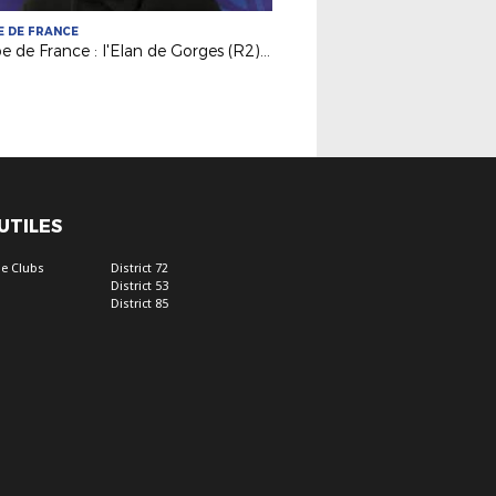
 DE FRANCE
Coupe de France : l'Elan de Gorges (R2) toujours en course !
 UTILES
e Clubs
District 72
District 53
District 85