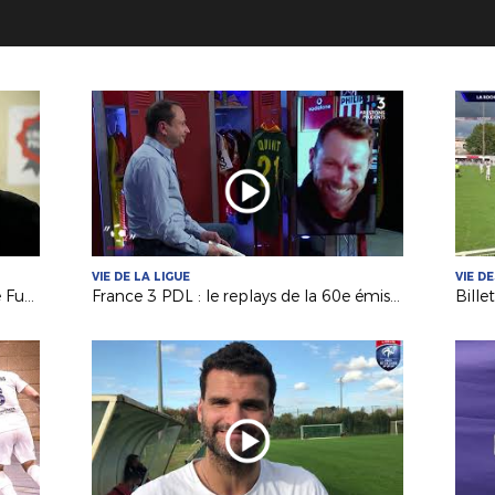
VIE DE LA LIGUE
VIE D
A la découverte de l'Etoile Lavalloise Futsal (D2 FFF)
France 3 PDL : le replays de la 60e émission avec Olivier Quint