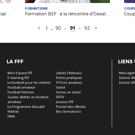
FORMATIONS
COUPE
Paris ACASA - Nantes Métropole Futsal (2-1)
Formation BEF : à la rencontre d'Oswaldo Vizcarrondo !
<
1
...
90
-
91
-
92
>
LA FFF
LIENS
Mon Espace FFF
Labels Fédéraux
Messageri
E-learning FFF
Fiches pratiques
District 44
Le football pour les enfants
TV Foot amateur
District 49
Football amateur
Santé
Football Féminin
Scores en direct
Guides dédiés au football
FFFTV
amateur
Joueurs FFF
Le Programme éducatif
Portail des officiels
fédéral
Nos formations
FAFA