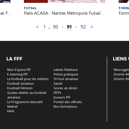
FUTSAL
FORM
Billet : le foot amateur régional vu par France 3 PDL
Paris ACASA - Nantes Métropole Futsal (2-1)
<
1
...
90
-
91
-
92
>
LA FFF
LIENS
Mon Espace FFF
Labels Fédéraux
Messageri
E-learning FFF
Fiches pratiques
District 44
Le football pour les enfants
TV Foot amateur
District 49
Football amateur
Santé
Football Féminin
Scores en direct
Guides dédiés au football
FFFTV
amateur
Joueurs FFF
Le Programme éducatif
Portail des officiels
fédéral
Nos formations
FAFA