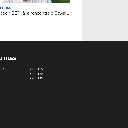
ATIONS
Formation BEF : à la rencontre d'Oswaldo Vizcarrondo !
 UTILES
e Clubs
District 72
District 53
District 85