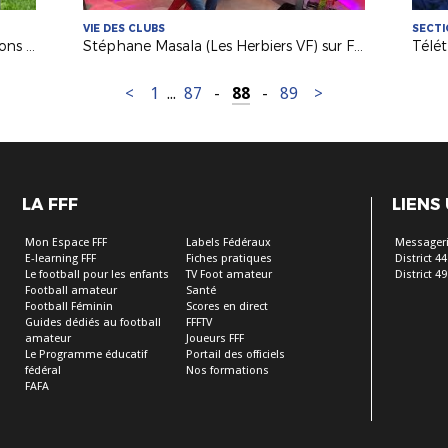
VIE DES CLUBS
SECTI
Téléthon 2020 : les jeunes des Sections Sportives donnent du coeur !
Stéphane Masala (Les Herbiers VF) sur France 3 PDL
<
1
...
87
-
88
-
89
>
LA FFF
LIENS
Mon Espace FFF
Labels Fédéraux
Messageri
E-learning FFF
Fiches pratiques
District 44
Le football pour les enfants
TV Foot amateur
District 49
Football amateur
Santé
Football Féminin
Scores en direct
Guides dédiés au football
FFFTV
amateur
Joueurs FFF
Le Programme éducatif
Portail des officiels
fédéral
Nos formations
FAFA