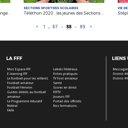
SECTIONS SPORTIVES SCOLAIRES
VIE D
Téléthon : les Sections Sportives d'Angers et Carquefou mobilisées !
Téléthon 2020 : les jeunes des Sections Sportives donnent du coeur !
<
1
...
87
-
88
-
89
>
LA FFF
LIENS
Mon Espace FFF
Labels Fédéraux
Messageri
E-learning FFF
Fiches pratiques
District 44
Le football pour les enfants
TV Foot amateur
District 49
Football amateur
Santé
Football Féminin
Scores en direct
Guides dédiés au football
FFFTV
amateur
Joueurs FFF
Le Programme éducatif
Portail des officiels
fédéral
Nos formations
FAFA