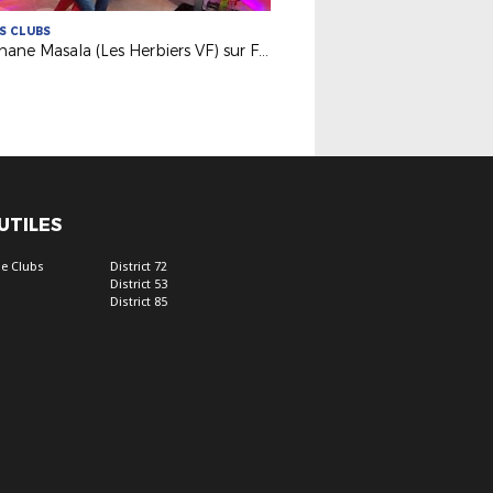
ES CLUBS
Stéphane Masala (Les Herbiers VF) sur France 3 PDL
 UTILES
e Clubs
District 72
District 53
District 85