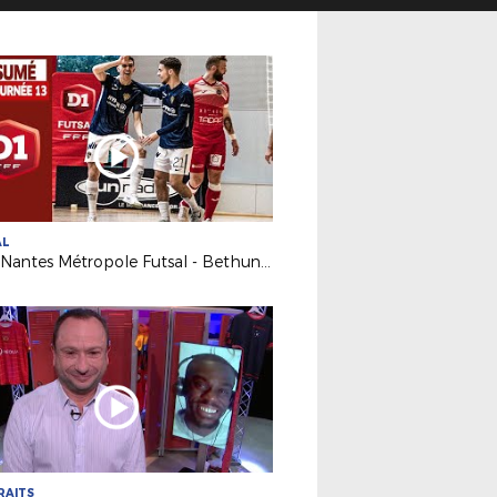
AL
J13 : Nantes Métropole Futsal - Bethune Futsal (3-3)
RAITS