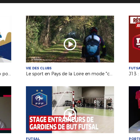
VIE DES CLUBS
FUTS
Pratique jeunes Une animation vidéo pour la relance
Le sport en Pays de la Loire en mode "covidé" et "confiné"
FUTSAL
PORT