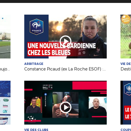
ARBITRAGE
VIE D
Coupe de France : Les Herbiers VF toujours en course
Constance Picaud (ex La Roche ESOF) : une nouvelle gardienne chez les Bleues
VIE DES CLUBS
COUPE