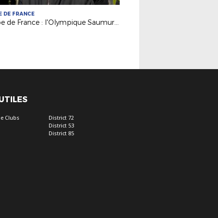
 DE FRANCE
Coupe de France : l'Olympique Saumur (N3) du coach Julien Sourice en 8es !
 UTILES
e Clubs
District 72
District 53
District 85