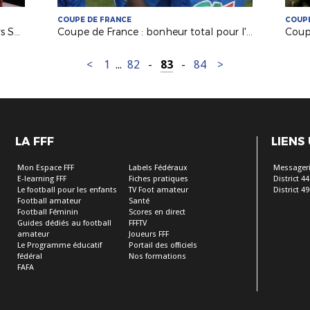
COUPE DE FRANCE
COUPE
Serge Le Dizet (coach adjoint Angers SCO) invité de France 3 PDL
Coupe de France : bonheur total pour l'Olympique de Saumur (N3) !
<
1
...
82
-
83
-
84
>
LA FFF
LIENS
Mon Espace FFF
Labels Fédéraux
Messageri
E-learning FFF
Fiches pratiques
District 44
Le football pour les enfants
TV Foot amateur
District 49
Football amateur
Santé
Football Féminin
Scores en direct
Guides dédiés au football
FFFTV
amateur
Joueurs FFF
Le Programme éducatif
Portail des officiels
fédéral
Nos formations
FAFA