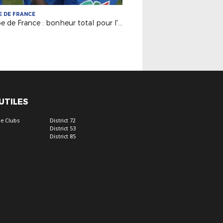
 DE FRANCE
Coupe de France : bonheur total pour l'Olympique de Saumur (N3) !
 UTILES
e Clubs
District 72
District 53
District 85