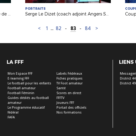
PORTRAITS
COUPE
Sébastien Corchia (FC Nantes) invité de France 3 PDL
Serge Le Dizet (coach adjoint Angers SCO) invité de France 3 PDL
<
1
...
82
-
83
-
84
>
LA FFF
LIENS
Mon Espace FFF
Labels Fédéraux
Messageri
E-learning FFF
Fiches pratiques
District 44
Le football pour les enfants
TV Foot amateur
District 49
Football amateur
Santé
Football Féminin
Scores en direct
Guides dédiés au football
FFFTV
amateur
Joueurs FFF
Le Programme éducatif
Portail des officiels
fédéral
Nos formations
FAFA