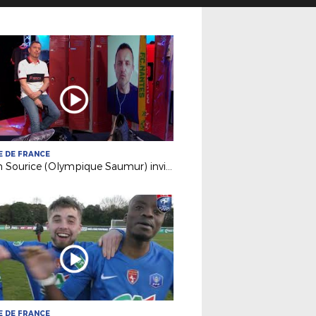
 DE FRANCE
Julien Sourice (Olympique Saumur) invité sur France 3 PDL
 DE FRANCE