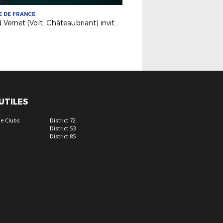
 DE FRANCE
David Vernet (Volt. Châteaubriant) invité de France 3 PDL
 UTILES
e Clubs
District 72
District 53
District 85