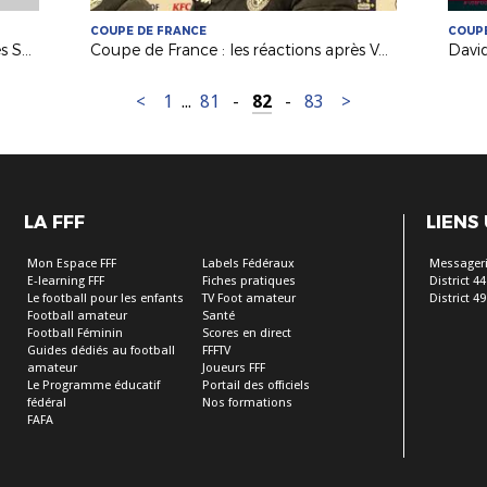
COUPE DE FRANCE
COUPE
Coupe de France : les réactions après Saumur-Toulouse !
Coupe de France : les réactions après Volt. Châteaubriant / Montpellier HSC (0-1)
<
1
...
81
-
82
-
83
>
LA FFF
LIENS
Mon Espace FFF
Labels Fédéraux
Messageri
E-learning FFF
Fiches pratiques
District 44
Le football pour les enfants
TV Foot amateur
District 49
Football amateur
Santé
Football Féminin
Scores en direct
Guides dédiés au football
FFFTV
amateur
Joueurs FFF
Le Programme éducatif
Portail des officiels
fédéral
Nos formations
FAFA