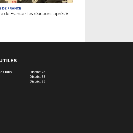
 DE FRANCE
Coupe de France : les réactions après Volt. Châteaubriant / Montpellier HSC (0-1)
 UTILES
e Clubs
District 72
District 53
District 85