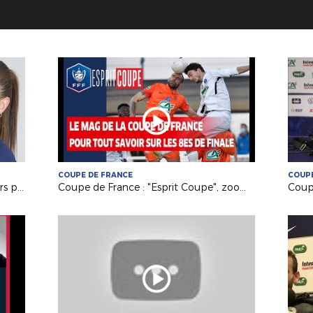
COUPE DE FRANCE
COUPE
Equipe de France Féminine : premiers pas en bleu pour la mayennaise Océane Deslandes
Coupe de France : "Esprit Coupe", zoom sur les 8es de finale !