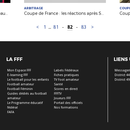
ARBITRAGE
COUPE
Coupe de France : Saumur et Châteaubriant, le jour d'après
Coupe de France : les réactions après Saumur-Toulouse !
<
1
...
81
-
82
-
83
>
LA FFF
LIENS
Mon Espace FFF
Labels Fédéraux
Messageri
E-learning FFF
Fiches pratiques
District 44
Le football pour les enfants
TV Foot amateur
District 49
Football amateur
Santé
Football Féminin
Scores en direct
Guides dédiés au football
FFFTV
amateur
Joueurs FFF
Le Programme éducatif
Portail des officiels
fédéral
Nos formations
FAFA