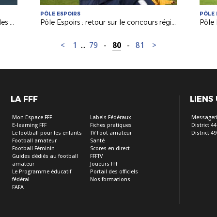
PÔLE ESPOIRS
PÔLE 
Conseil consultatif des éducateurs : les explications de Jacques Hamard
Pôle Espoirs : retour sur le concours régional avec Lionnel Ducloz (DTR)
<
1
...
79
-
80
-
81
>
LA FFF
LIENS
Mon Espace FFF
Labels Fédéraux
Messageri
E-learning FFF
Fiches pratiques
District 44
Le football pour les enfants
TV Foot amateur
District 49
Football amateur
Santé
Football Féminin
Scores en direct
Guides dédiés au football
FFFTV
amateur
Joueurs FFF
Le Programme éducatif
Portail des officiels
fédéral
Nos formations
FAFA