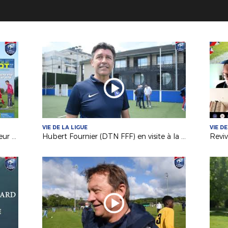
VIE DE LA LIGUE
VIE D
Pôle Espoirs : Franck Maufay (Directeur du Pôle) dresse le bilan du concours et du stage
Hubert Fournier (DTN FFF) en visite à la Ligue avant la reprise du foot amateur