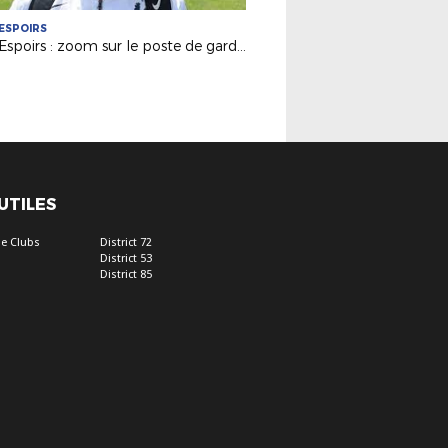
ESPOIRS
Pôle Espoirs : zoom sur le poste de gardien de but avec Arnaud Maindrou
 UTILES
e Clubs
District 72
District 53
District 85