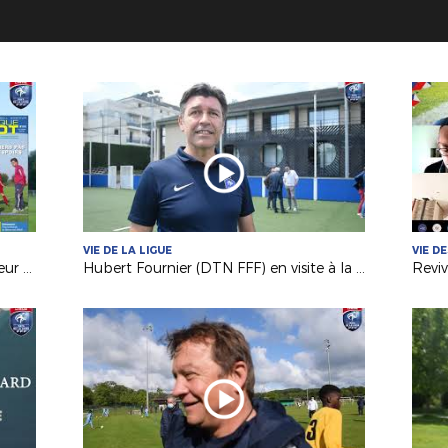
VIE DE LA LIGUE
VIE D
Pôle Espoirs : Franck Maufay (Directeur du Pôle) dresse le bilan du concours et du stage
Hubert Fournier (DTN FFF) en visite à la Ligue avant la reprise du foot amateur