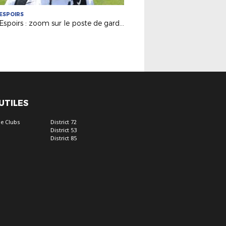
ESPOIRS
Pôle Espoirs : zoom sur le poste de gardien de but avec Arnaud Maindrou
 UTILES
e Clubs
District 72
District 53
District 85