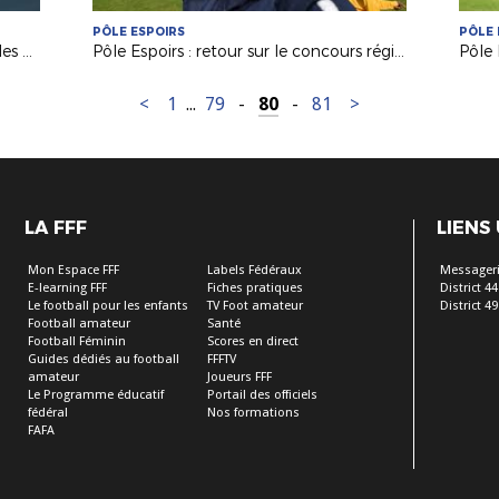
PÔLE ESPOIRS
PÔLE 
Conseil consultatif des éducateurs : les explications de Jacques Hamard
Pôle Espoirs : retour sur le concours régional avec Lionnel Ducloz (DTR)
<
1
...
79
-
80
-
81
>
LA FFF
LIENS
Mon Espace FFF
Labels Fédéraux
Messageri
E-learning FFF
Fiches pratiques
District 44
Le football pour les enfants
TV Foot amateur
District 49
Football amateur
Santé
Football Féminin
Scores en direct
Guides dédiés au football
FFFTV
amateur
Joueurs FFF
Le Programme éducatif
Portail des officiels
fédéral
Nos formations
FAFA