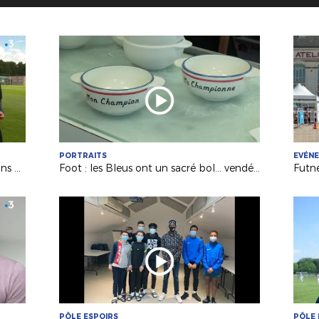
PORTRAITS
EVÉN
National : c'est la reprise pour Le Mans FC (France 3 PDL)
Foot : les Bleus ont un sacré bol... vendéen (France 3 PDL)
PÔLE ESPOIRS
PÔLE 