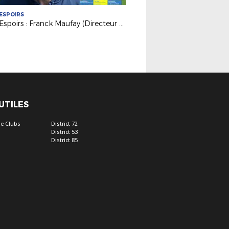
ESPOIRS
Pôle Espoirs : Franck Maufay (Directeur du Pôle) dresse le bilan du concours et du stage
 UTILES
e Clubs
District 72
District 53
District 85