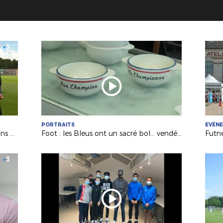
PORTRAITS
EVÉN
National : c'est la reprise pour Le Mans FC (France 3 PDL)
Foot : les Bleus ont un sacré bol... vendéen (France 3 PDL)