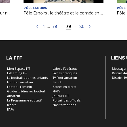
PÔLE ESPOIRS
PÔLE 
Pôle Espoirs : des ateliers théâtre pour nos jeunes (France 3 PDL)
Pôle Espoirs : le théâtre et le comédien nantais Soriba DABO à la rencontre de nos jeunes
<
1
...
78
-
79
-
80
>
LA FFF
LIENS
Mon Espace FFF
Labels Fédéraux
Messageri
E-learning FFF
Fiches pratiques
District 44
Le football pour les enfants
TV Foot amateur
District 49
Football amateur
Santé
Football Féminin
Scores en direct
Guides dédiés au football
FFFTV
amateur
Joueurs FFF
Le Programme éducatif
Portail des officiels
fédéral
Nos formations
FAFA