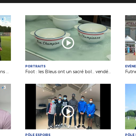
PORTRAITS
EVÉN
National : c'est la reprise pour Le Mans FC (France 3 PDL)
Foot : les Bleus ont un sacré bol... vendéen (France 3 PDL)
PÔLE ESPOIRS
PÔLE 