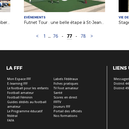
EVÉNEMENTS
VIE DE
Futnet Tour : l'interview de Jimmy Libert (Entr. adj. Equipe France Futnet)
Futnet Tour : une belle étape à St-Jean-de-Monts
<
1
...
76
-
77
-
78
>
LA FFF
LIENS
Mon Espace FFF
Labels Fédéraux
Messageri
E-learning FFF
Fiches pratiques
District 44
Le football pour les enfants
TV Foot amateur
District 49
Football amateur
Santé
Football Féminin
Scores en direct
Guides dédiés au football
FFFTV
amateur
Joueurs FFF
Le Programme éducatif
Portail des officiels
fédéral
Nos formations
FAFA