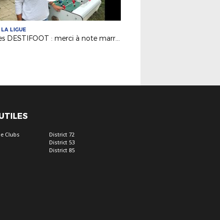
 LA LIGUE
Stages DESTIFOOT : merci à note marraine Clara Matéo !
 UTILES
e Clubs
District 72
District 53
District 85