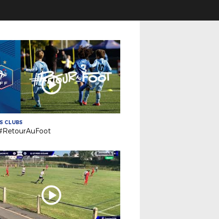
ES CLUBS
 #RetourAuFoot