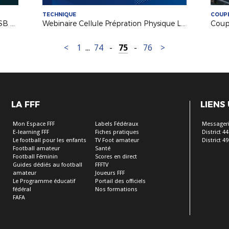
TECHNIQUE
COUP
Gérald Baticle invité de l'émisison USB Foot (France 3 PDL)
Webinaire Cellule Prépration Physique LFPL "Impact Covid 19"
<
1
...
74
-
75
-
76
>
LA FFF
LIENS
Mon Espace FFF
Labels Fédéraux
Messageri
E-learning FFF
Fiches pratiques
District 44
Le football pour les enfants
TV Foot amateur
District 49
Football amateur
Santé
Football Féminin
Scores en direct
Guides dédiés au football
FFFTV
amateur
Joueurs FFF
Le Programme éducatif
Portail des officiels
fédéral
Nos formations
FAFA