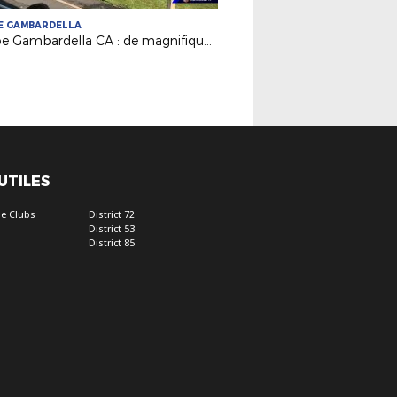
E GAMBARDELLA
Coupe Gambardella CA : de magnifiques buts avec l'application REMATCH !
 UTILES
e Clubs
District 72
District 53
District 85