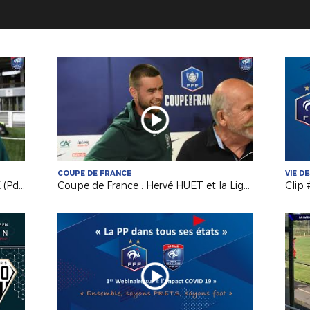
COUPE DE FRANCE
VIE D
Coupe de France : Georges LEROUX (Pdt AS Saint Pierraise) et Sébastien CUVIER (coach ASSP)
Coupe de France : Hervé HUET et la Ligue de St-Pierre-et-Miquelon au défi de Vertou ce soir
Clip