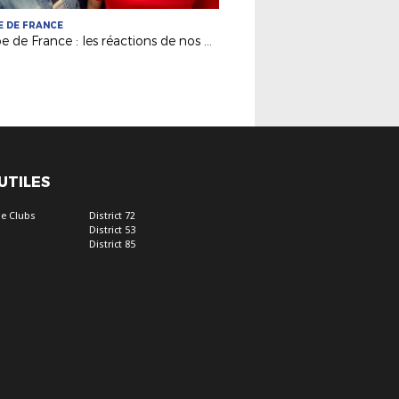
 DE FRANCE
Coupe de France : les réactions de nos Petits Poucets après le tirage du 4e tour !
 UTILES
e Clubs
District 72
District 53
District 85