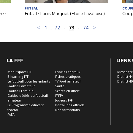
FUTSAL
COUPE
A la découverte du FitFoot avec notre référente Hanane Bouzrara
Futsal : Louis Marquet (Etoile Lavalloise) avec les Bleus !
<
1
...
72
-
73
-
74
>
LA FFF
LIENS
Mon Espace FFF
Labels Fédéraux
Messageri
E-learning FFF
Fiches pratiques
District 44
Le football pour les enfants
TV Foot amateur
District 49
Football amateur
Santé
Football Féminin
Scores en direct
Guides dédiés au football
FFFTV
amateur
Joueurs FFF
Le Programme éducatif
Portail des officiels
fédéral
Nos formations
FAFA