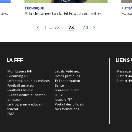
TECHNIQUE
FUTS
Futnet : quand le jeune Evan (7 ans) découvre la discipline du tennis-ballon
A la découverte du FitFoot avec notre référente Hanane Bouzrara
<
1
...
72
-
73
-
74
>
LA FFF
LIENS
Mon Espace FFF
Labels Fédéraux
Messageri
E-learning FFF
Fiches pratiques
District 44
Le football pour les enfants
TV Foot amateur
District 49
Football amateur
Santé
Football Féminin
Scores en direct
Guides dédiés au football
FFFTV
amateur
Joueurs FFF
Le Programme éducatif
Portail des officiels
fédéral
Nos formations
FAFA