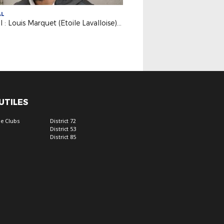
AL
Futsal : Louis Marquet (Etoile Lavalloise) avec les Bleus !
 UTILES
e Clubs
District 72
District 53
District 85